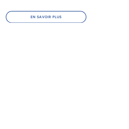
EN SAVOIR PLUS
PRENDRE RENDEZ-VOUS EN LIGNE
CONSULTER LES AVIS
Pascal LATIL Hypnothérapeute
Praticien en Thérapies Brèves
contact@pascal-latil.fr
06 44 69 70 10
Nimes et Montpellier
Mentions Légales
Confidentialité
Hypnose Montpellier
Constellations Familiales
Tarifs