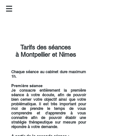
PASCAL LATIL
Hypnothérapeute
Praticien en thérapies brèves
Montpellier / Nimes / Visio
06 44 69 70 10
Tarifs des séances
à Montpellier et Nimes
Chaque séance au cabinet dure maximum
1h.
Première séance
Je consacre entièrement la première
séance à votre écoute, afin de pouvoir
bien cerner votre objectif ainsi que votre
problématique. Il est très important pour
moi de prendre le temps de vous
comprendre et d’apprendre à vous
connaitre afin de pouvoir établir une
stratégie thérapeutique sur mesure pour
répondre à votre demande.