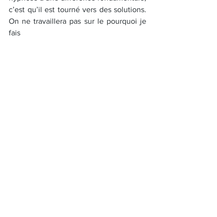
c’est qu’il est tourné vers des solutions. 
On ne travaillera pas sur le pourquoi je 
fais
cela ou pourquoi je suis comme ça mais 
sur le comment je change, comment je 
ressens autre chose ou autrement. 
L’hypnose thérapeutique redonne du 
mouvement et des solutions aux 
personnes qui sont souvent bloquées 
dans une situation difficile et comme 
dans toutes thérapies c’est 
l’engagement de la personne que l’on 
accompagne qui fera le succès des 
résultats que l’on attend.