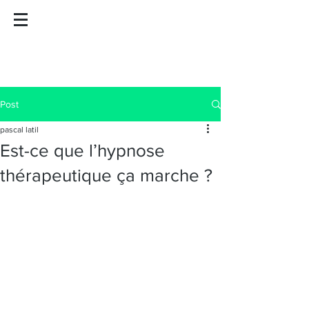
PASCAL LATIL
Hypnothérapeute
Praticien en thérapies brèves
Montpellier / Nimes / Visio
06 44 69 70 10
Post
pascal latil
Est-ce que l’hypnose
thérapeutique ça marche ?